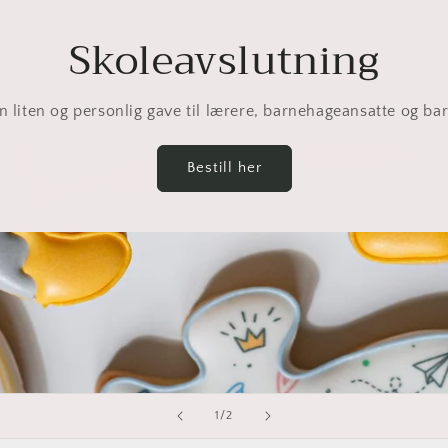
Skoleavslutning
n liten og personlig gave til lærere, barnehageansatte og ba
Bestill her
av
1
/
2