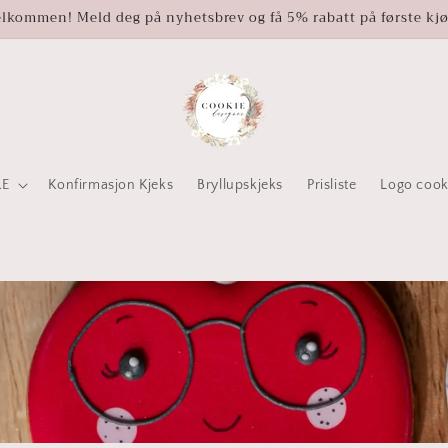
lkommen! Meld deg på nyhetsbrev og få 5% rabatt på første kj
RE
Konfirmasjon Kjeks
Bryllupskjeks
Prisliste
Logo cook