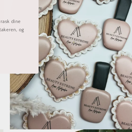
rrask dine
takeren, og