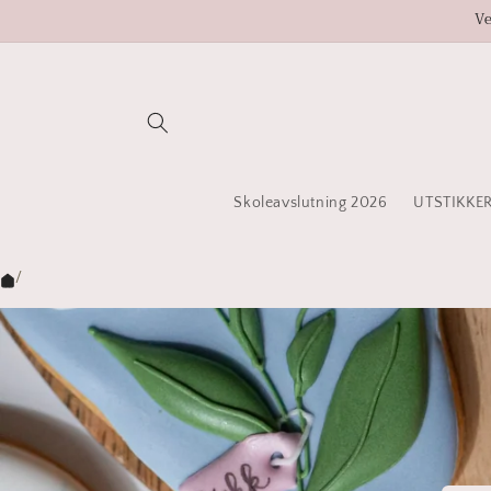
Gå
Ve
videre til
innholdet
Skoleavslutning 2026
UTSTIKKE
/