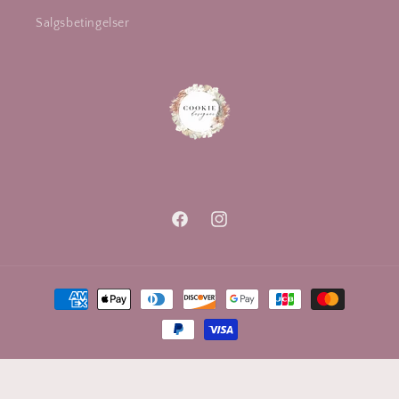
Salgsbetingelser
Facebook
Instagram
Betalingsmåter
© 2026,
Cookie Designer
Drevet av Shopify
Personvernerklæring
Retningslinjer for angrerett
Kontaktinformasjon
Vilkår for bruk