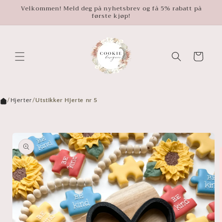
Gå
Velkommen! Meld deg på nyhetsbrev og få 5% rabatt på
videre til
første kjøp!
innholdet
Handlekurv
/
Hjerter
/
Utstikker Hjerte nr 5
opp til
roduktinformasjon