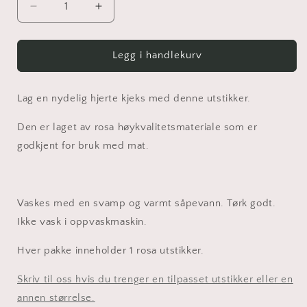
Senk
Øk
antallet
antallet
for
for
Utstikker
Utstikker
Legg i handlekurv
Hjerte
Hjerte
nr
nr
5
5
Lag en nydelig hjerte kjeks med denne utstikker.
Den er laget av rosa høykvalitetsmateriale som er
godkjent for bruk med mat.
Vaskes med en svamp og varmt såpevann.
Tørk godt.
Ikke vask i oppvaskmaskin.
Hver pakke inneholder 1 rosa utstikker.
Skriv til oss hvis du trenger en tilpasset utstikker eller en
annen størrelse.