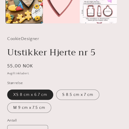
CookieDesigner
Utstikker Hjerte nr 5
Vanlig
55,00 NOK
pris
Avgift inkludert.
Størrelse
XS 8 cm x 6.7 cm
S 8.5 cm x 7 cm
M 9 cm x 7.5 cm
Antall