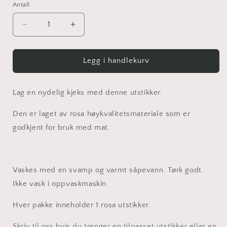
Antall
Senk
Øk
antallet
antallet
for
for
Utstikker
Utstikker
Legg i handlekurv
Reinsdyr
Reinsdyr
med
med
skilt
skilt
Lag en nydelig kjeks med denne utstikker.
Den er laget av rosa høykvalitetsmateriale som er
godkjent for bruk med mat.
Vaskes med en svamp og varmt såpevann.
Tørk godt.
Ikke vask i oppvaskmaskin.
Hver pakke inneholder 1 rosa utstikker.
Skriv til oss hvis du trenger en tilpasset utstikker eller en