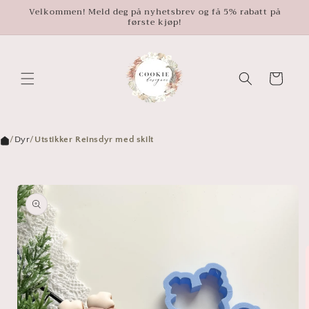
Gå
Velkommen! Meld deg på nyhetsbrev og få 5% rabatt på
videre til
første kjøp!
innholdet
Handlekurv
/
Dyr
/
Utstikker Reinsdyr med skilt
opp til
roduktinformasjon