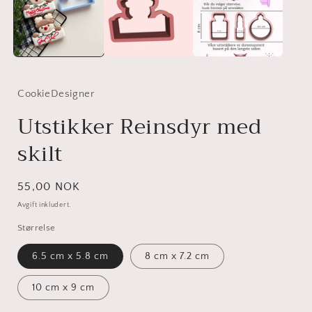
CookieDesigner
Utstikker Reinsdyr med
skilt
Vanlig
55,00 NOK
pris
Avgift inkludert.
Størrelse
6.5 cm x 5.8 cm
8 cm x 7.2 cm
10 cm x 9 cm